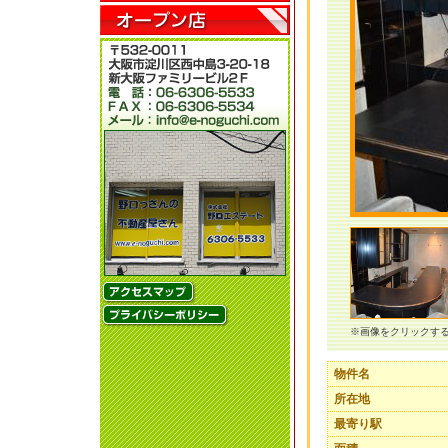
※画像をクリックす
物件名
所在地
最寄り駅