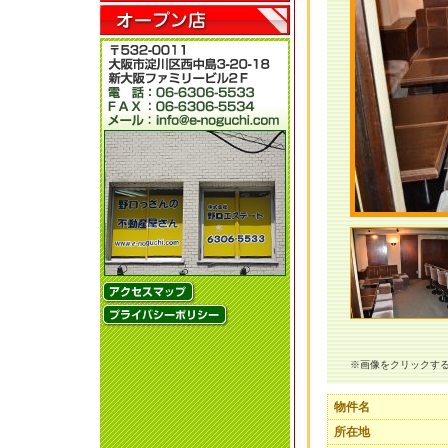
※画像をクリックす
物件名
所在地