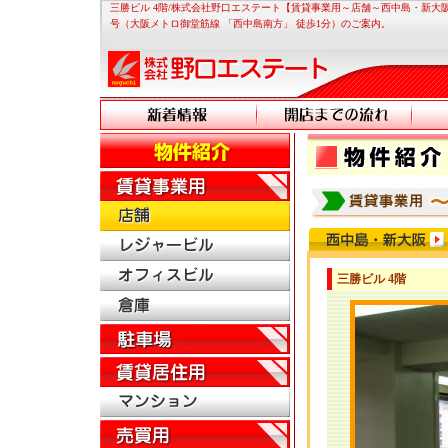
三勝ビル 4階/株式会社野口エステート【賃貸事業用～店舗～西中島・新大阪
号（大阪メトロ御堂筋線 「西中島南方」 徒歩1分）のご案内。
三勝ビル 4階