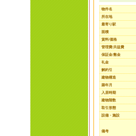
物件名
所在地
最寄り駅
面積
賃料/価格
管理費/共益費
保証金/敷金
礼金
解約引
建物構造
築年月
入居時期
建物階数
取引形態
設備・施設
備考