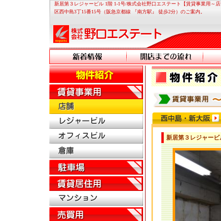
新居第３レジャービル 1階 1-1号/株式会社野口エステート【賃貸事業用
区西中島3丁15番15号（阪急京都線 『南方駅』 徒歩2分）のご案内。
新居第３レジャービル 