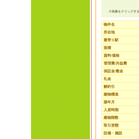
※画像をクリックす
物件名
所在地
最寄り駅
面積
賃料/価格
管理費/共益費
保証金/敷金
礼金
解約引
建物構造
築年月
入居時期
建物階数
取引形態
設備・施設