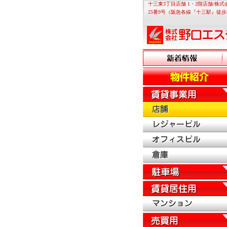
十三東3丁目店舗 1・2階店舗/
25番9号（阪急各線『十三駅』徒