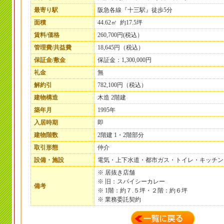
最寄り駅
阪急各線『十三駅』徒歩5分
面積
44.62㎡ 約17.5坪
賃料/価格
260,700円(税込）
管理費/共益費
18,645円（税込）
保証金/敷金
保証金：1,300,000円
礼金
無
解約引
782,100円（税込）
建物構造
木造 2階建
築年月
1995年
入居時期
即
建物階数
2階建 1・2階部分
取引形態
仲介
設備・施設
電気・上下水道・都市ガス・トイレ・キッチン
※ 居抜き店舗
※ 旧：スパイシーカレー
備考
※ 1階：約７.５坪・２階：約６坪
※ 業務委託契約