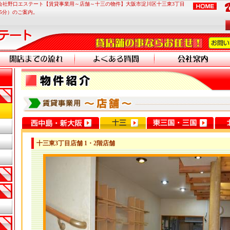
株式会社野口エステート【賃貸事業用～店舗～十三の物件】大阪市淀川区十三東3丁目
歩5分）のご案内。
十三東3丁目店舗 1・2階店舗