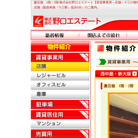
慶店舗 1階・2階/株式会社野口エステート【賃貸事業用～店舗～十三の物
店舗（阪急各線『十三駅』徒歩5分）のご案内。
慶店舗 1階・2階