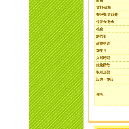
面積
賃料/価格
管理費/共益費
保証金/敷金
礼金
解約引
建物構造
築年月
入居時期
建物階数
取引形態
設備・施設
備考