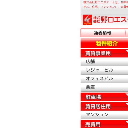
株式会社野口エステートは、西中
ビル、住宅、マンション）、売買