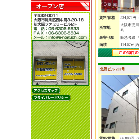
賃料/価格
534,072
大阪市淀川
所在地
号
最寄り駅
阪急各線 
面積
114.67㎡ 約
北野ビル 202号
賃料/価格
66,000円