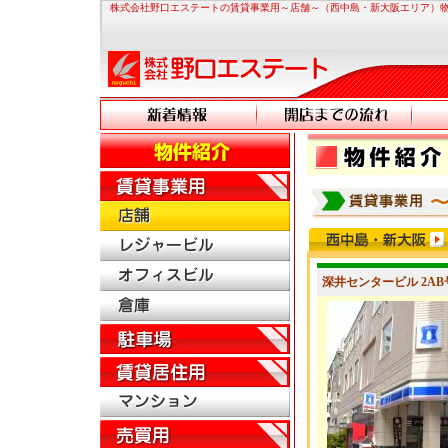
株式会社野口エステートの賃貸事業用～店舗～（西中島・新大阪エリア）
深井センタービル 2AB