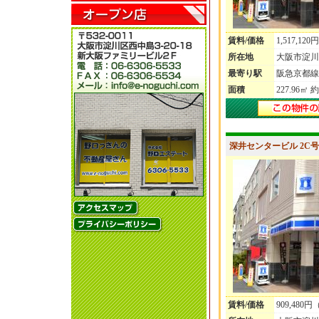
賃料/価格
1,517,1
所在地
大阪市淀川
最寄り駅
阪急京都線
面積
227.96㎡ 約
深井センタービル 2C号
賃料/価格
909,480