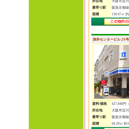
所在地
大阪市淀川
最寄り駅
阪急京都線
面積
136.67㎡ 約
深井センタービル 2A号
賃料/価格
427,840
所在地
大阪市淀川
最寄り駅
阪急京都線
面積
64.20㎡ 約1