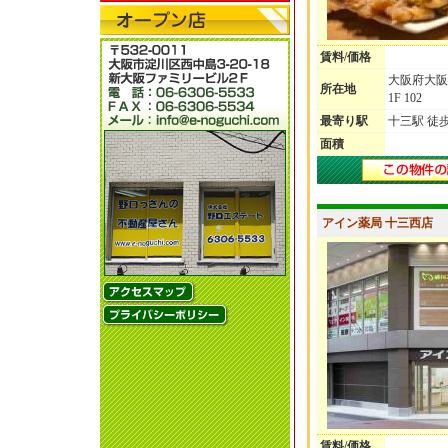
賃料/価格
大阪府大阪
所在地
1F 102
最寄り駅
十三駅 徒
面積
アイン薬局 十三西店
賃料/価格