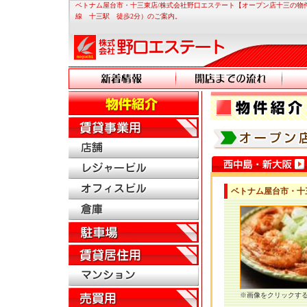
ベトナム屋台市・十三東店/株式会社野口エステート【オープン店十三の物件】
線 十三駅 徒歩2分）のご案内。
ベトナム屋台市・十
※画像をクリックす