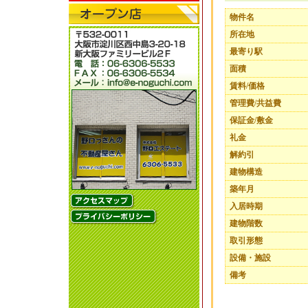
物件名
所在地
最寄り駅
面積
賃料/価格
管理費/共益費
保証金/敷金
礼金
解約引
建物構造
築年月
入居時期
建物階数
取引形態
設備・施設
備考