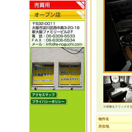
※画像をクリックす
物件名
所在地