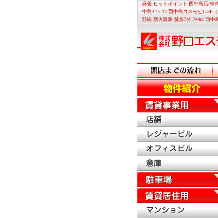
麻雀 ヒットポイント 西中島店/
中島3-17-12 西中島コスモビル
筋線 新大阪駅 徒歩7分 744m 