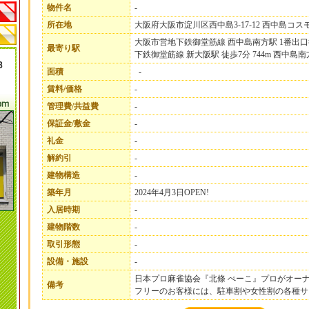
物件名
-
所在地
大阪府大阪市淀川区西中島3-17-12 西中島コス
大阪市営地下鉄御堂筋線 西中島南方駅 1番出口徒
最寄り駅
下鉄御堂筋線 新大阪駅 徒歩7分 744m 西中島
面積
-
賃料/価格
-
管理費/共益費
-
保証金/敷金
-
礼金
-
解約引
-
建物構造
-
築年月
2024年4月3日OPEN!
入居時期
-
建物階数
-
取引形態
-
設備・施設
-
日本プロ麻雀協会『北條 ぺーこ』プロがオー
備考
フリーのお客様には、駐車割や女性割の各種サ