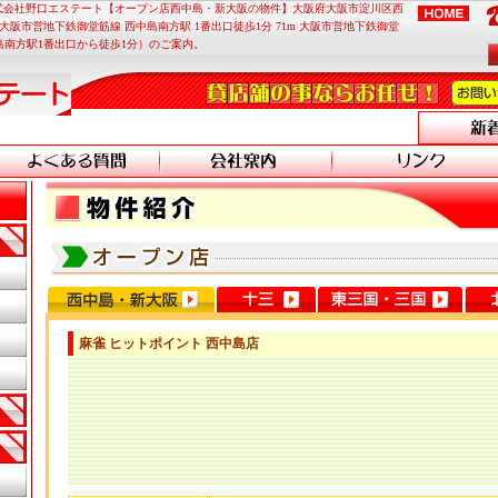
株式会社野口エステート【オープン店西中島・新大阪の物件】大阪府大阪市淀川区西
3F（大阪市営地下鉄御堂筋線 西中島南方駅 1番出口徒歩1分 71m 大阪市営地下鉄御堂
西中島南方駅1番出口から徒歩1分）のご案内。
麻雀 ヒットポイント 西中島店