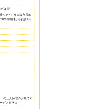
モビル3F
歩1分 71m 大阪市営地
南方駅1番出口から徒歩1分
ナーの三人麻雀のお店です
ービス有り☆