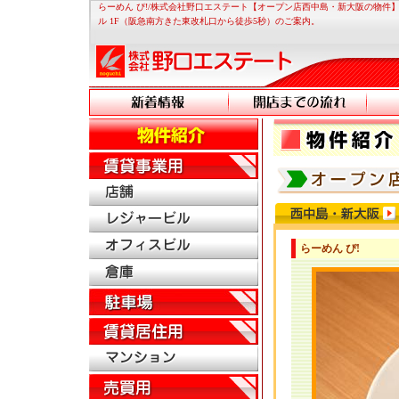
らーめん ぴ!/株式会社野口エステート【オープン店西中島・新大阪の物件】大
ル 1F（阪急南方きた東改札口から徒歩5秒）のご案内。
らーめん ぴ!