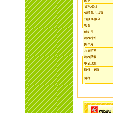
面積
賃料/価格
管理費/共益費
保証金/敷金
礼金
解約引
建物構造
築年月
入居時期
建物階数
取引形態
設備・施設
備考