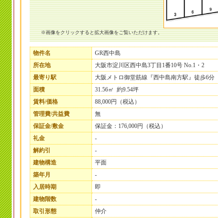
※画像をクリックすると拡大画像をご覧いただけます。
物件名
GR西中島
所在地
大阪市淀川区西中島3丁目1番10号 Nо.1・2
最寄り駅
大阪メトロ御堂筋線『西中島南方駅』徒歩6分
面積
31.56㎡ 約9.54坪
賃料/価格
88,000円（税込）
管理費/共益費
無
保証金/敷金
保証金：176,000円（税込）
礼金
-
解約引
-
建物構造
平面
築年月
-
入居時期
即
建物階数
-
取引形態
仲介