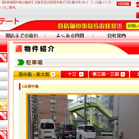
【駐車場西中島の物件】大阪市淀川区西中島3丁目1番10号 Nо.1・2（大阪メトロ
分）のご案内。
GR西中島