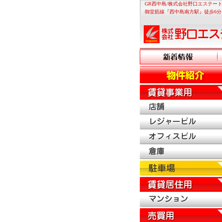
GR西中島/株式会社野口エステート
御堂筋線『西中島南方駅』徒歩6