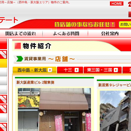
業用～店舗～（西中島・新大阪エリア）物件のご案内。
新大阪産業ビル 2階東側
新居第９レジャービル