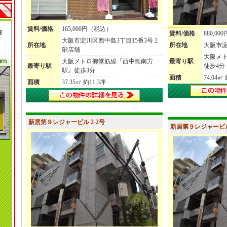
賃料/価格
165,000円（税込）
賃料/価格
880,0
大阪市淀川区西中島3丁目15番3号 2
所在地
所在地
大阪市淀
階店舗
大阪メ
大阪メトロ御堂筋線『西中島南方
最寄り駅
最寄り駅
徒歩4分
駅』徒歩3分
面積
74.04㎡
面積
37.35㎡ 約11.3坪
新居第９レジャービル 2-2号
新居第９レジャービル 