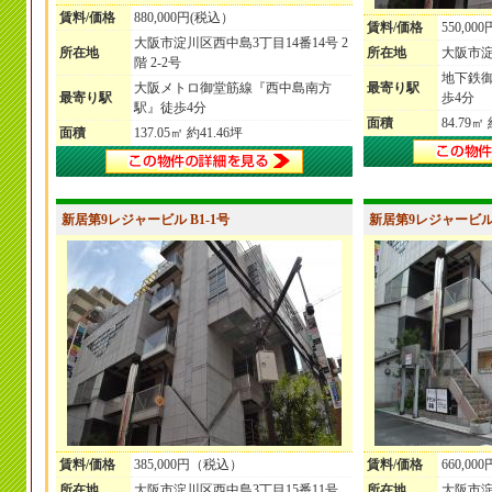
賃料/価格
880,000円(税込）
賃料/価格
550,00
大阪市淀川区西中島3丁目14番14号 2
所在地
所在地
大阪市淀
階 2-2号
地下鉄御
大阪メトロ御堂筋線『西中島南方
最寄り駅
最寄り駅
歩4分
駅』徒歩4分
面積
84.79㎡
面積
137.05㎡ 約41.46坪
新居第9レジャービル B1-1号
新居第9レジャービル 
賃料/価格
385,000円（税込）
賃料/価格
660,0
所在地
大阪市淀川区西中島3丁目15番11号
所在地
大阪市淀