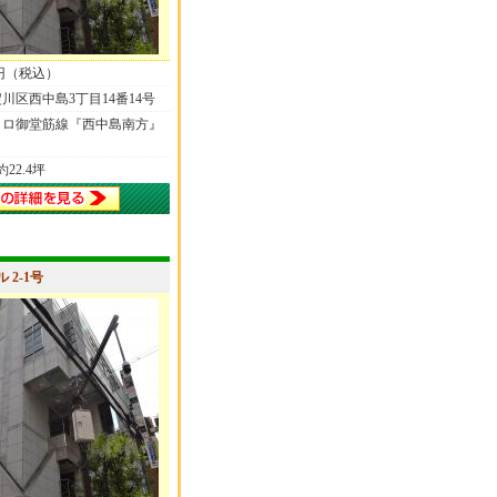
00円（税込）
川区西中島3丁目14番14号
トロ御堂筋線『西中島南方』
 約22.4坪
2-1号