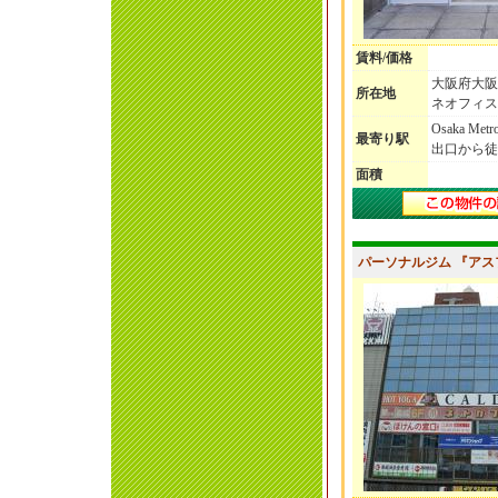
賃料/価格
大阪府大阪
所在地
ネオフィス堺
Osaka M
最寄り駅
出口から徒
面積
パーソナルジム 『ア