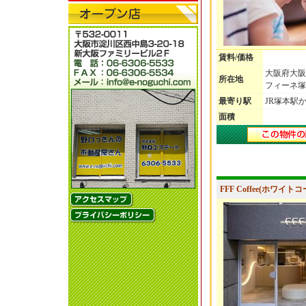
賃料/価格
大阪府大阪市
所在地
フィーネ塚
最寄り駅
JR塚本駅
面積
FFF Coffee(ホワイト