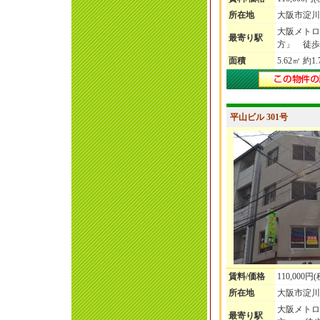
所在地
大阪市淀川
大阪メトロ
最寄り駅
方」 徒歩
面積
5.62㎡ 約1
平山ビル 301号
賃料/価格
110,000円
所在地
大阪市淀川
大阪メト
最寄り駅