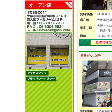
賃料/価格
143,000
所在地
大阪市淀川
大阪メトロ
最寄り駅
徒歩2分
面積
33.06㎡ 約
三勝ビル 106号
賃料/価格
110,000円